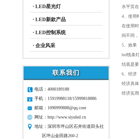
· LED星光灯
水平页在
4、使用
· LED新款产品
在使用时
· LED控制系统
间不同，
· 企业风采
5、效果
led线
结底是要
联系我们
6、经济
经济具体
电话：4000189188
经济实用
手机：15919988118/15999818886
邮箱：
1090999888@qq.com
网址：
http://www.siyuled.cn
地址：深圳市坪山区石井街道田头社
区坪山金田路260-2