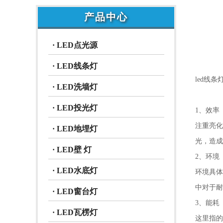
产品中心
· LED点光源
· LED线条灯
led线
· LED洗墙灯
· LED投光灯
1、效率
注重亮化
· LED地埋灯
光，造成
· LED壁 灯
2、环境
· LED水底灯
环境具体
中对于耐
· LED窗台灯
3、能耗
· LED瓦楞灯
这里指的