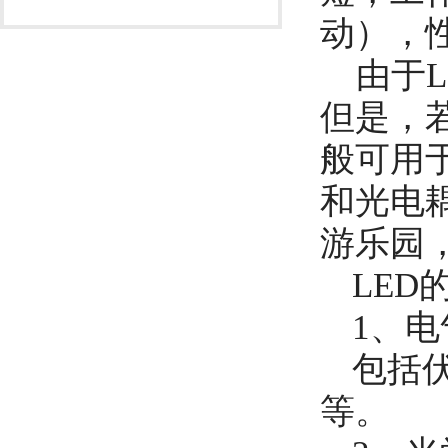
动），
由于
但是，
般可用
和光电
游乐园
LED
1、
包括
等。