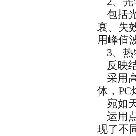
2、
包括
衰、失
用峰值
3、热
反映
采用
体，P
宛如
运用
现了不同